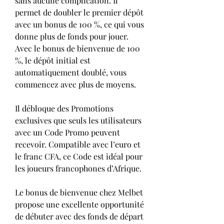
sans aucune complication. Il 
permet de doubler le premier dépôt 
avec un bonus de 100 %, ce qui vous 
donne plus de fonds pour jouer. 
Avec le bonus de bienvenue de 100 
%, le dépôt initial est 
automatiquement doublé, vous 
commencez avec plus de moyens.
Il débloque des Promotions 
exclusives que seuls les utilisateurs 
avec un Code Promo peuvent 
recevoir. Compatible avec l’euro et 
le franc CFA, ce Code est idéal pour 
les joueurs francophones d’Afrique.
Le bonus de bienvenue chez Melbet 
propose une excellente opportunité 
de débuter avec des fonds de départ 