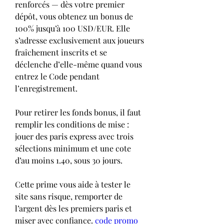
renforcés — dès votre premier 
dépôt, vous obtenez un bonus de 
100% jusqu’à 100 USD/EUR. Elle 
s’adresse exclusivement aux joueurs 
fraîchement inscrits et se 
déclenche d’elle-même quand vous 
entrez le Code pendant 
l’enregistrement.
Pour retirer les fonds bonus, il faut 
remplir les conditions de mise : 
jouer des paris express avec trois 
sélections minimum et une cote 
d’au moins 1.40, sous 30 jours.
Cette prime vous aide à tester le 
site sans risque, remporter de 
l’argent dès les premiers paris et 
miser avec confiance. 
code promo 