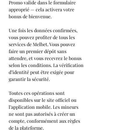
Promo valide dans le formulaire 
approprié — cela activera votre 
bonus de bienvenue.
Une fois les données confirmées, 
vous pouvez profiter de tous les 
services de Melbet. Vous pouvez 
faire un premier dépôt sans 
attendre, et vous recevrez le bonus 
selon les conditions. La vérification 
d’identité peut être exigée pour 
garantir la sécurité.
Toutes ces opérations sont 
disponibles sur le site officiel ou 
l’application mobile. Les mineurs 
ne sont pas autorisés à créer un 
compte, conformément aux règles 
de la plateforme.