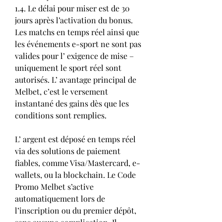
1.4. Le délai pour miser est de 30 
jours après l’activation du bonus. 
Les matchs en temps réel ainsi que 
les événements e-sport ne sont pas 
valides pour l’ exigence de mise – 
uniquement le sport réel sont 
autorisés. L’ avantage principal de 
Melbet, c’est le versement 
instantané des gains dès que les 
conditions sont remplies.
L’ argent est déposé en temps réel 
via des solutions de paiement 
fiables, comme Visa/Mastercard, e-
wallets, ou la blockchain. Le Code 
Promo Melbet s’active 
automatiquement lors de 
l’inscription ou du premier dépôt, 