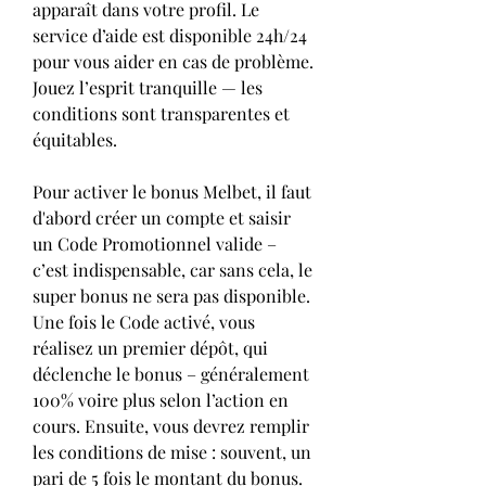
apparaît dans votre profil. Le 
service d’aide est disponible 24h/24 
pour vous aider en cas de problème. 
Jouez l’esprit tranquille — les 
conditions sont transparentes et 
équitables.
Pour activer le bonus Melbet, il faut 
d'abord créer un compte et saisir 
un Code Promotionnel valide – 
c’est indispensable, car sans cela, le 
super bonus ne sera pas disponible. 
Une fois le Code activé, vous 
réalisez un premier dépôt, qui 
déclenche le bonus – généralement 
100% voire plus selon l’action en 
cours. Ensuite, vous devrez remplir 
les conditions de mise : souvent, un 
pari de 5 fois le montant du bonus. 