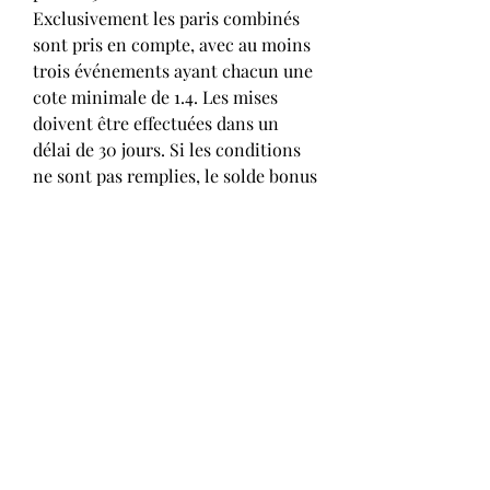
Exclusivement les paris combinés 
sont pris en compte, avec au moins 
trois événements ayant chacun une 
cote minimale de 1.4. Les mises 
doivent être effectuées dans un 
délai de 30 jours. Si les conditions 
ne sont pas remplies, le solde bonus 
est supprimé. C’est pourquoi il est 
crucial de bien lire les règles et de 
planifier vos paris. Le Code Promo 
vous donne accès à un bonus de 
départ plus élevé et améliore vos 
chances de gains.
Melbet : Réponses Essentielles
Comment créer un Code Promo 
Melbet?